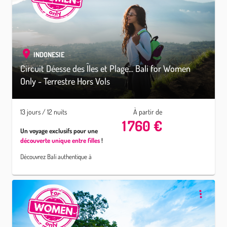
d’artisans
et arpentez les
rizières verdoyantes
. Partagez
des
expériences uniques et
insolites
et terminez sur
les
plages
idylliques du
Sud de
INDONESIE
Bali
...
Circuit Déesse des Îles et Plage... Bali for Women
Only - Terrestre Hors Vols
13 jours / 12 nuits
À partir de
1 760 €
Un voyage exclusifs pour une
découverte unique entre filles
!
Découvrez Bali authentique à
travers un voyage mémorable
et
exclusivement féminin !
Immergez-vous dans des
sites
naturels d'exception
, visitez
des remarquables
temples,
parcourez les
villages
d’artisans
et arpentez les