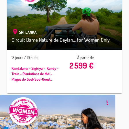
rizières verdoyantes
. Partagez
des
expériences uniques et
insolites
et terminez sur
les
plages
idylliques du
Sud de
Bali
...
SRI LANKA
Circuit Dame Nature de Ceylan... for Women Only
13 jours / 10 nuits
À partir de
2 599 €
Kandalama - Sigiriya - Kandy -
Train - Plantations de thé -
Plages du Sud/Sud-Ouest
Explorez le Sri Lanka en
découvrant sa culture, ses
animaux sacrés et son
patrimoine entre femmes.