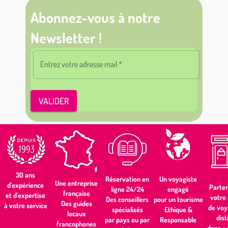
Abonnez-vous à notre
Newsletter !
Entrez votre adresse mail
*
VALIDER
30 ans
Un voyagiste
Réservation en
Une entreprise
d'expérience
Parten
engagé
ligne 24/24
française
et d'expertise
votre
pour un tourisme
Des conseillers
Des guides
à votre service
de voy
Ethique &
spécialisés
locaux
dist
Responsable
par pays ou par
francophones
dans +