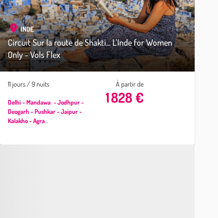
INDE
Circuit Sur la route de Shakti... L'Inde for Women
Only - Vols Flex
11 jours / 9 nuits
À partir de
1 828 €
Delhi - Mandawa - Jodhpur -
Deogarh - Pushkar - Jaipur -
Kalakho - Agra
Découverte des
Charmes
du Rajasthan
entres filles !
​Un voyage en immersion totale
au
Rajasthan
, entre palais et
forts, découverte de l'artisanat
de
Mandawa
, les joyaux
architecturaux de
Jaipur
,
le dédale de ruelles
de
Jodhpur
et le célèbre
Taj