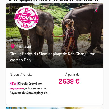
THAILANDE
Circuit Perles du Siam et plage de Koh Chang... for
Women Only
13 jours / 10 nuits
À partir de
2 639 €
NEW !
Circuit réservé aux
voyageuses
, entre secrets du
Royaume du Siam et plage de
Koh Chang
.
Des trésors naturels de
Chiang