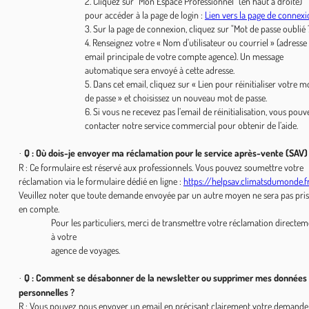
2. Cliquez sur "Mon Espace Professionnel" (en haut à droite)
pour accéder à la page de login :
Lien vers la page de connex
3. Sur la page de connexion, cliquez sur "Mot de passe oublié
4. Renseignez votre « Nom d'utilisateur ou courriel » (adresse
email principale de votre compte agence). Un message
automatique sera envoyé à cette adresse.
5. Dans cet email, cliquez sur « Lien pour réinitialiser votre m
de passe » et choisissez un nouveau mot de passe.
6. Si vous ne recevez pas l’email de réinitialisation, vous pouv
contacter notre service commercial pour obtenir de l’aide.
Q : Où dois-je envoyer ma réclamation pour le service après-vente (SAV)
·
R : Ce formulaire est réservé aux professionnels. Vous pouvez soumettre votre
réclamation via le formulaire dédié en ligne :
https://helpsav.climatsdumonde.f
Veuillez noter que toute demande envoyée par un autre moyen ne sera pas pri
en compte.
Pour les particuliers, merci de transmettre votre réclamation directe
à votre
agence de voyages.
Q : Comment se désabonner de la newsletter ou supprimer mes données
·
personnelles ?
R : Vous pouvez nous envoyer un email en précisant clairement votre demande