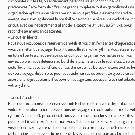
disponibles sur le site, ou entièrement personnalisé en fonction de vos
préférences. Cette formule offre une grande souplesse tout en garantissant une
organisation optimale des visites pour que vous profitiez pleinement de votre
voyage. Vous avez également la possibilité de choisir le niveau de confort de vo
circuit, avec des hébergements allant de la catégorie 3* jusqu’au 5* luxe, pour
répondre au mieux à vos attentes.
- Circuit en liberté :
Nous nous occupons de réserver vos hôtels et vos transferts entre chaque étape
vous permettant de voyager l’esprit tranquille et à votre rythme. Vous êtes ensu
en totale liberté à chaque étape du circuit pour organiser vos visites selon vos
envies, ou bien vous détendre au bord de la piscine si vous le souhaitez. En plus
cette flexibilité, vous bénéficiez de l’assistance de nos bureaux locaux tout au lo
de votre voyage, disponibles pour vous aider en cas de besoin. Ce type de circui
assure une logistique simplifiée pour un voyage sans souci, parfaitement adapté
votre rythme.
- Circuit Autotour :
Nous nous occupons de réserver vos hôtels et de mettre à votre disposition un
voiture de location, pour que vous puissiez voyager en toute autonomie et à vo
rythme. À chaque étape du circuit, nous vous recommandons certaines visites
pour enrichir votre expérience, mais vous êtes libre de les suivre ou d’organiser
vos journées selon vos envies, que ce soit pour explorer ou vous détendre au b
de la piscine. De plus, vous bénéficiez de l’assistance de nos bureaux locaux tou