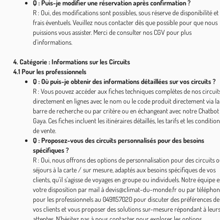
Q : Puis-je modifier une réservation après confirmation ?
R : Oui, des modifications sont possibles, sous réserve de disponibilité et
frais éventuels. Veuillez nous contacter dès que possible pour que nous
puissions vous assister. Merci de consulter nos CGV pour plus
d'informations.
4. Catégorie : Informations sur les Circuits
4.1 Pour les professionnels
Q : Où puis-je obtenir des informations détaillées sur vos circuits ?
R : Vous pouvez accéder aux fiches techniques complètes de nos circuit
directement en lignes avec le nom ou le code produit directement via la
barre de recherche ou par critère ou en échangeant avec notre Chatbot
Gaya. Ces fiches incluent les itinéraires détaillés, les tarifs et les conditio
de vente.
Q : Proposez-vous des circuits personnalisés pour des besoins
spécifiques ?
R : Oui, nous offrons des options de personnalisation pour des circuits 
séjours à la carte / sur mesure, adaptés aux besoins spécifiques de vos
clients, qu'il s'agisse de voyages en groupe ou individuels. Notre équipe e
votre disposition par mail à devis@climat-du-monde.fr ou par télépho
pour les professionnels au 0491157020 pour discuter des préférences de
vos clients et vous proposer des solutions sur-mesure répondant à leur
attentes. N’hésitez pas à nous contacter pour explorer les options