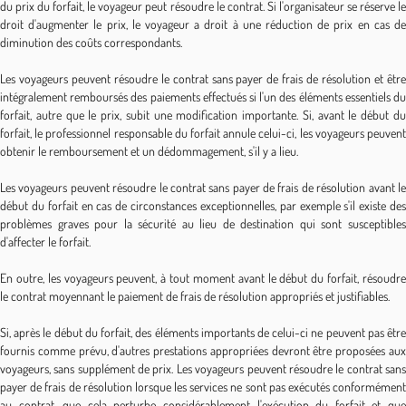
du prix du forfait, le voyageur peut résoudre le contrat. Si l'organisateur se réserve le
droit d'augmenter le prix, le voyageur a droit à une réduction de prix en cas de
diminution des coûts correspondants.
Les voyageurs peuvent résoudre le contrat sans payer de frais de résolution et être
intégralement remboursés des paiements effectués si l'un des éléments essentiels du
forfait, autre que le prix, subit une modification importante. Si, avant le début du
forfait, le professionnel responsable du forfait annule celui-ci, les voyageurs peuvent
obtenir le remboursement et un dédommagement, s'il y a lieu.
Les voyageurs peuvent résoudre le contrat sans payer de frais de résolution avant le
début du forfait en cas de circonstances exceptionnelles, par exemple s'il existe des
problèmes graves pour la sécurité au lieu de destination qui sont susceptibles
d'affecter le forfait.
En outre, les voyageurs peuvent, à tout moment avant le début du forfait, résoudre
le contrat moyennant le paiement de frais de résolution appropriés et justifiables.
Si, après le début du forfait, des éléments importants de celui-ci ne peuvent pas être
fournis comme prévu, d'autres prestations appropriées devront être proposées aux
voyageurs, sans supplément de prix. Les voyageurs peuvent résoudre le contrat sans
payer de frais de résolution lorsque les services ne sont pas exécutés conformément
au contrat, que cela perturbe considérablement l'exécution du forfait et que