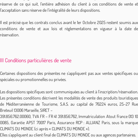
réserve de ce qui suit, l’entière adhésion du client à ces conditions de vente et
l’acceptation sans réserve de l’intégralité de leurs dispositions.
Il est précisé que les contrats conclus avant le 1er Octobre 2025 restent soumis aux
conditions de vente et aux lois et règlementations en vigueur à la date de
réservation.
III Conditions particulières de vente
Certaines dispositions des présentes ne s'appliquent pas aux ventes spécifiques ou
spéciales ou promotionnelles ou privées.
Les dispositions spécifiques sont communiquées au client à l'inscription/réservation.
Les présentes conditions décrivent les modalités de vente des produits touristiques
de Méditerranéenne de Tourisme, S.A.S. au capital de 76224 euros, 25-27 Rue
Breteuil 13006 Marseille, SIRET –
391.856.762.00060, TVA FR – FR 41 391.856.762, Immatriculation Atout France 013 10
0085, Garantie APST 70017 Paris, Assurance RCP : ALLIANZ Paris, sous la marque
CLIMATS DU MONDE (ci après « CLIMATS DU MONDE »).
Elles s’appliquent au client final de CLIMATS DU MONDE ou aux agences partenaires.