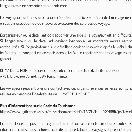
l'organisateur ne remédie pas au problème.
Les voyageurs ont aussi droit à une réduction de prix et/ou à un dédommagement
en cas d'inexécution ou de mauvaise exécution des services de voyage.
L'organisateur ou le détaillant doit apporter une aide si le voyageur est en difficulté.
Si l'organisateur ou le détaillant devient insolvable, les montants versés seront
remboursés. Si l'organisateur ou le détaillant devient insolvable après le début du
forfait et si le transport est compris dans le forfait, le rapatriement des voyageurs est
garanti.
CLIMATS DU MONDE a souscrit une protection contre l‘insolvabilité auprès de
APST, 15 avenue Carnot, 75017 Paris, France.
Les voyageurs peuvent prendre contact avec cet organisme si des services leur sont
refusés en raison de l'insolvabilité de CLIMATS DU MONDE.
Plus d’informations sur le Code du Tourisme :
https://www.legifrance.gouv.fr/eli/ordonnance/2017/12/20/ECOI1727619R/jo/texte)
En plus de ces dispositions réglementaires et de la présente brochure, toutes les
informations destinées à choisir l’une de nos prestations de voyages et prescrites par