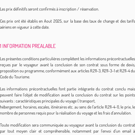
Les prix définitifs seront confirmés à inscription / réservation.
Ces prix ont été établis en Aout 2025, sur la base des taux de change et des tarifs
aériens en vigueur à cette date.
1 INFORMATION PREALABLE
Les présentes conditions particulières complètent les informations précontractuelles
reçues par le voyageur avant la conclusion de son contrat sous forme de devis,
proposition ou programme, conformément aux articles R.211-3, R211-3-1 et R.211-4 du
Code du Tourisme.
Les informations précontractuelles font partie intégrante du contrat conclu mais
peuvent faire l’objet de modification avant la conclusion du contrat sur les points
suivants : caractéristiques principales du voyage ( transport,
hébergement, horaires, escales, itinéraires etc. au sens de l’article R.211-4-1), le prix, le
nombre de personnes requis pour la réalisation du voyage et les frais d’annulation.
Toute modification sera communiquée au voyageur avant la conclusion du contrat
par tout moyen clair et compréhensible, notamment par l’envoi d’un email à