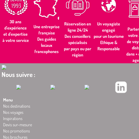
30 ans
Un voyagiste
Réservation en
Une entreprise
d'expérience
Parten
engagé
ligne 24/24
française
et d'expertise
votre
pour un tourisme
Des conseillers
Des guides
à votre service
de voy
Ethique &
spécialisés
locaux
dist
Responsable
par pays ou par
francophones
dans +
région
age
Nous suivre :
Menu
Nos destinations
Nos voyages
Inspirations
Devis sur-mesure
Nos promotions
Nos brochures