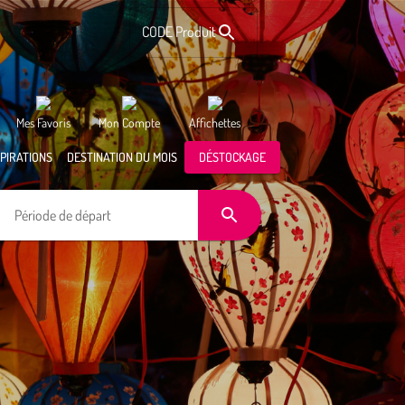
CODE Produit
Mes Favoris
Mon Compte
Affichettes
SPIRATIONS
DESTINATION DU MOIS
DÉSTOCKAGE
Période de départ