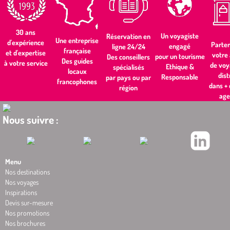
30 ans
Un voyagiste
Réservation en
Une entreprise
d'expérience
Parten
engagé
ligne 24/24
française
et d'expertise
votre
pour un tourisme
Des conseillers
Des guides
à votre service
de voy
Ethique &
spécialisés
locaux
dist
Responsable
par pays ou par
francophones
dans +
région
age
Nous suivre :
Menu
Nos destinations
Nos voyages
Inspirations
Devis sur-mesure
Nos promotions
Nos brochures