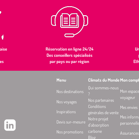
aise
Réservation en ligne 24/24
Un
Des conseillers spécialisés
es
par pays ou par région
Et
Menu
Climats du Monde
Mon comp
Qui sommes-nous
Mon espac
Nos destinations
?
voyageur
Nos partenaires
Nos voyages
Conditions
Mes envies
Inspirations
générales de vente
Mes inform
Notre projet
Devis sur-mesure
personnell
d'absorption
carbone
Nos promotions
Assurances
Blog