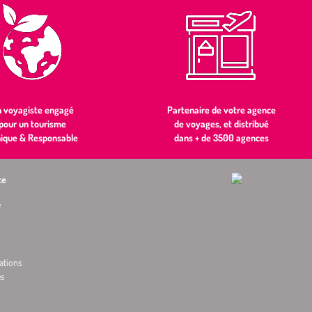
 voyagiste engagé
Partenaire de votre agence
pour un tourisme
de voyages, et distribué
hique & Responsable
dans + de 3500 agences
te
e
ations
es