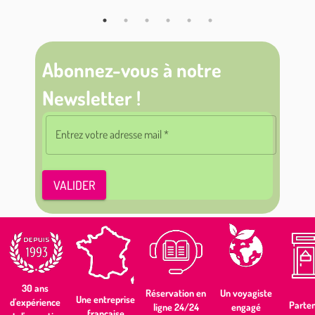
Abonnez-vous à notre
Newsletter !
Entrez votre adresse mail
*
VALIDER
30 ans
Un voyagiste
Réservation en
Une entreprise
d'expérience
Parten
engagé
ligne 24/24
française