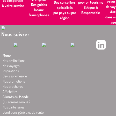
et d'expertise
votre
pour un tourisme
Des conseillers
Des guides
à votre service
de voy
Ethique &
spécialisés
locaux
dist
Responsable
par pays ou par
francophones
dans +
région
age
Nous suivre :
Menu
Nos destinations
Nos voyages
Inspirations
Devis sur-mesure
Nos promotions
Nos brochures
Affichettes
Climats du Monde
Qui sommes-nous ?
Nos partenaires
Conditions générales de vente