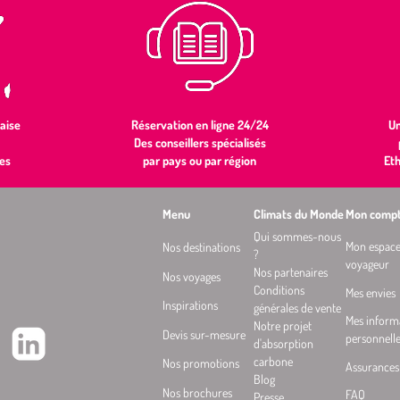
aise
Réservation en ligne 24/24
Un
Des conseillers spécialisés
es
par pays ou par région
Et
Menu
Climats du Monde
Mon comp
Qui sommes-nous
Mon espac
Nos destinations
?
voyageur
Nos partenaires
Nos voyages
Conditions
Mes envies
Inspirations
générales de vente
Mes inform
Notre projet
Devis sur-mesure
personnell
d'absorption
carbone
Nos promotions
Assurances
Blog
Nos brochures
FAQ
Presse