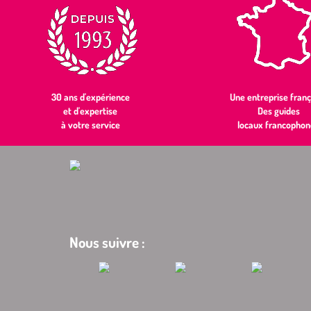
30 ans d'expérience
Une entreprise franç
et d'expertise
Des guides
à votre service
locaux francophon
Nous suivre :