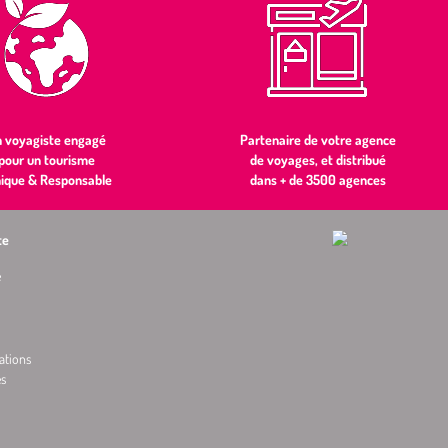
 voyagiste engagé
Partenaire de votre agence
pour un tourisme
de voyages, et distribué
hique & Responsable
dans + de 3500 agences
te
e
ations
es